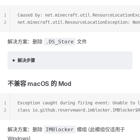
1
Caused by: net.minecraft.util.ResourceLocationExc
2
net.minecraft.util.ResourceLocationException: Non
解决方案：删除
文件
.DS_Store
解决步骤
不兼容 macOS 的 Mod
1
Exception caught during firing event: Unable to l
2
class io.github.reserveword.imblocker.IMBlocker$R
解决方案：删除
模组 (此模组仅适用于
IMBlocker
Windows)