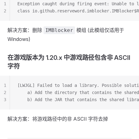
1
Exception caught during firing event: Unable to l
2
class io.github.reserveword.imblocker.IMBlocker$R
解决方案：删除
模组 (此模组仅适用于
IMBlocker
Windows)
在游戏版本为 1.20.x 中游戏路径包含非 ASCII
字符
1
[LWJGL] Failed to load a library. Possible soluti
2
	a) Add the directory that contains the share
3
	b) Add the JAR that contains the shared libr
解决方案：将游戏路径中的非 ASCII 字符去掉